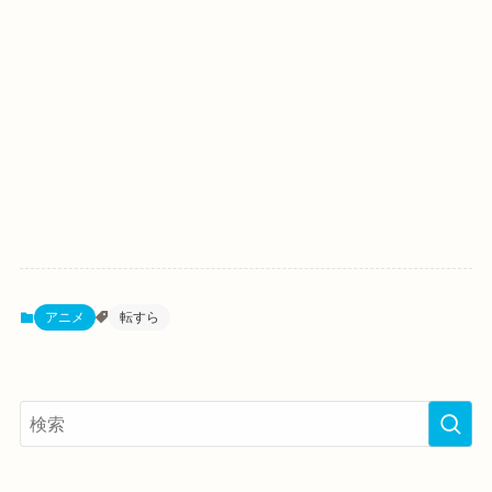
アニメ
転すら