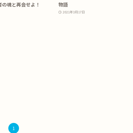
者の魂と再会せよ！
物語
2021年3月17日
1