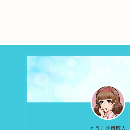
とうこ＠貴腐人