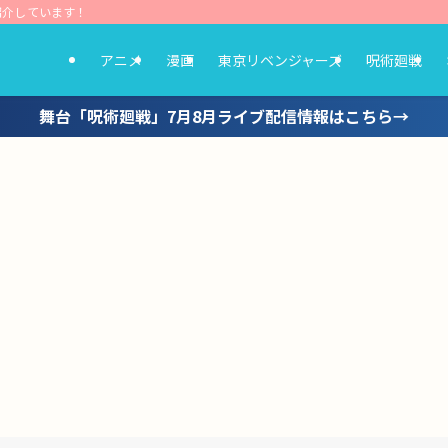
紹介しています！
アニメ
漫画
東京リベンジャーズ
呪術廻戦
舞台「呪術廻戦」7月8月ライブ配信情報はこちら→