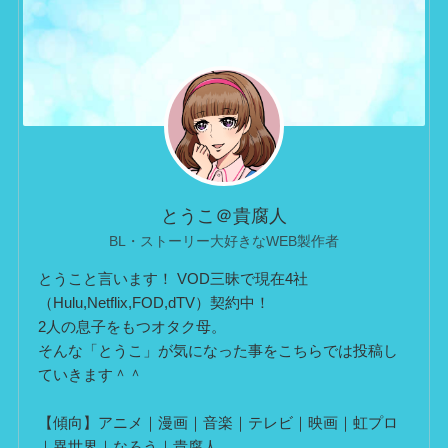
とうこ＠貴腐人
BL・ストーリー大好きなWEB製作者
とうこと言います！ VOD三昧で現在4社
（Hulu,Netflix,FOD,dTV）契約中！
2人の息子をもつオタク母。
そんな「とうこ」が気になった事をこちらでは投稿し
ていきます＾＾
【傾向】アニメ｜漫画｜音楽｜テレビ｜映画｜虹プロ
｜異世界｜なろう｜貴腐人