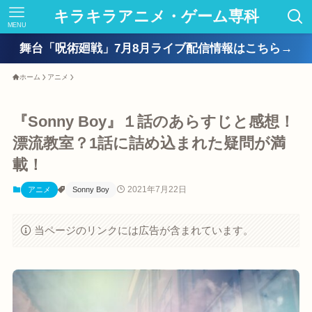
キラキラアニメ・ゲーム専科
MENU
舞台「呪術廻戦」7月8月ライブ配信情報はこちら→
ホーム
アニメ
『Sonny Boy』１話のあらすじと感想！
漂流教室？1話に詰め込まれた疑問が満
載！
2021年7月22日
アニメ
Sonny Boy
当ページのリンクには広告が含まれています。