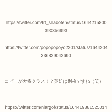
https://twitter.com/trt_shaboten/status/1644215800
390356993
https://twitter.com/popopopoyo2201/status/1644204
336829042690
コビーが大将クラス！？英雄は別格ですね（笑）
https://twitter.com/niargof/status/164419881525014