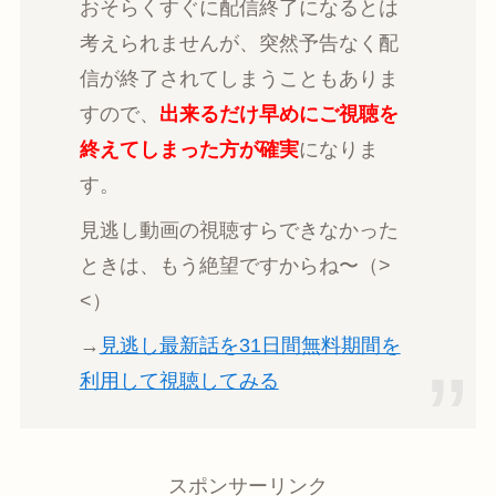
おそらくすぐに配信終了になるとは
考えられませんが、突然予告なく配
信が終了されてしまうこともありま
すので、
出来るだけ早めにご視聴を
終えてしまった方が確実
になりま
す。
見逃し動画の視聴すらできなかった
ときは、もう絶望ですからね〜（>
<）
→
見逃し最新話を31日間無料期間を
利用して視聴してみる
スポンサーリンク