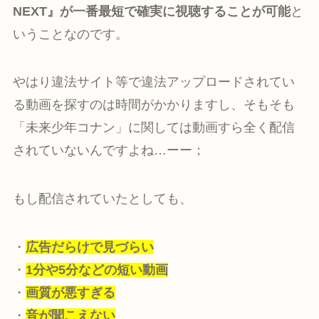
NEXT』が一番最短で確実に視聴することが可能
と
いうことなのです。
やはり違法サイト等で違法アップロードされてい
る動画を探すのは時間がかかりますし、そもそも
「未来少年コナン」に関しては動画すら全く配信
されていないんですよね…ーー；
もし配信されていたとしても、
・
広告だらけで見づらい
・
1分や5分などの短い動画
・
画質が悪すぎる
・
音が聞こえない