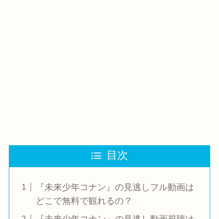
目次
『未来少年コナン』の見逃しフル動画は
どこで無料で観れるの？
『未来少年コナン』の見逃し動画視聴は