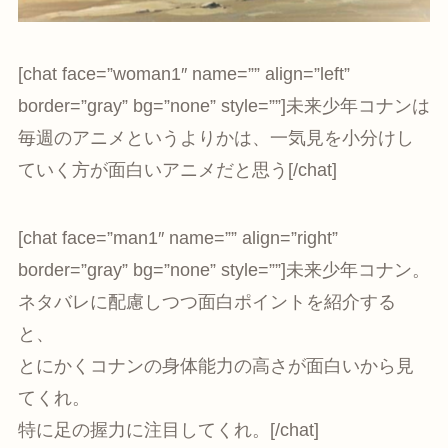
[chat face=”woman1″ name=”” align=”left”
border=”gray” bg=”none” style=””]
未来少年コナン
は
毎週のアニメというよりかは、一気見を小分けし
ていく方が
面白い
アニメだと思う
[/chat]
[chat face=”man1″ name=”” align=”right”
border=”gray” bg=”none” style=””]未来少年コナン。
ネタバレに配慮しつつ面白ポイントを紹介する
と、
とにかくコナンの身体能力の高さが面白いから見
てくれ。
特に足の握力に注目してくれ。[/chat]