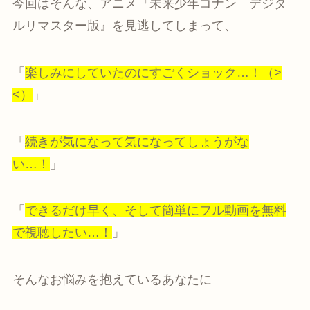
今回はそんな、アニメ『未来少年コナン デジタ
ルリマスター版』を見逃してしまって、
「
楽しみにしていたのにすごくショック…！（>
<）
」
「
続きが気になって気になってしょうがな
い…！
」
「
できるだけ早く、そして簡単にフル動画を無料
で視聴したい…！
」
そんなお悩みを抱えているあなたに