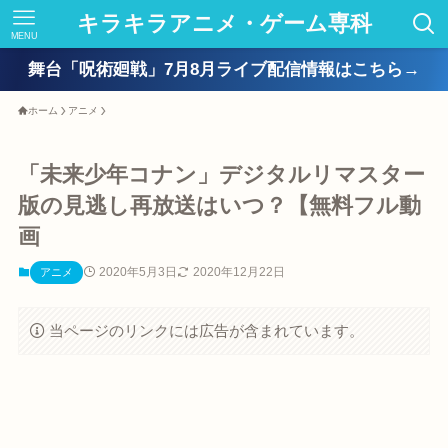
キラキラアニメ・ゲーム専科
MENU
舞台「呪術廻戦」7月8月ライブ配信情報はこちら→
ホーム
アニメ
「未来少年コナン」デジタルリマスター
版の見逃し再放送はいつ？【無料フル動
画
2020年5月3日
2020年12月22日
アニメ
当ページのリンクには広告が含まれています。