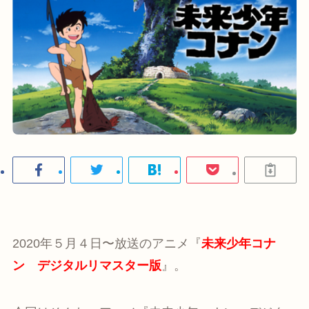
2020年５月４日〜放送のアニメ『
未来少年コナ
ン デジタルリマスター版
』。