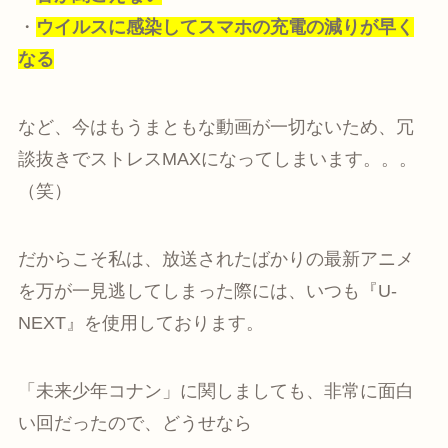
・
ウイルスに感染してスマホの充電の減りが早く
なる
など、今はもうまともな動画が一切ないため、冗
談抜きでストレスMAXになってしまいます。。。
（笑）
だからこそ私は、放送されたばかりの最新アニメ
を万が一見逃してしまった際には、いつも『U-
NEXT』を使用しております。
「未来少年コナン」に関しましても、非常に面白
い回だったので、どうせなら