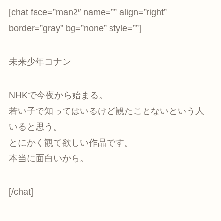
[chat face=”man2″ name=”” align=”right”
border=”gray” bg=”none” style=””]
未来少年コナン
NHKで今夜から始まる。
若い子で知ってはいるけど観たことないという人
いると思う。
とにかく観て欲しい作品です。
本当に面白いから。
[/chat]