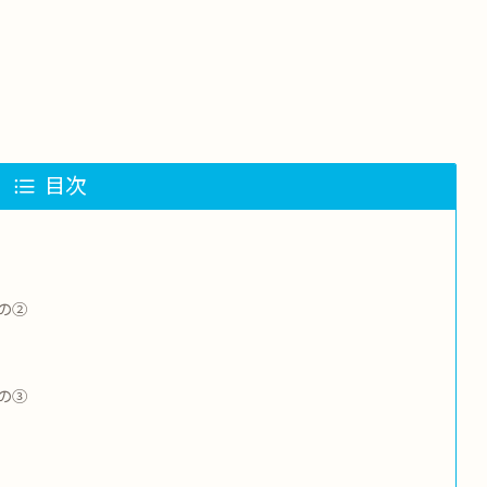
目次
の②
の③