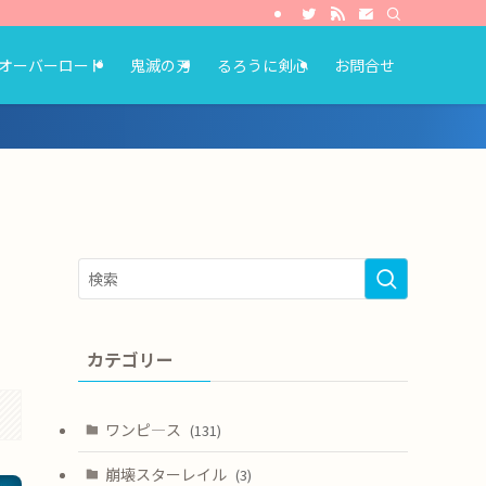
オーバーロード
鬼滅の刃
るろうに剣心
お問合せ
カテゴリー
ワンピ―ス
(131)
崩壊スターレイル
(3)