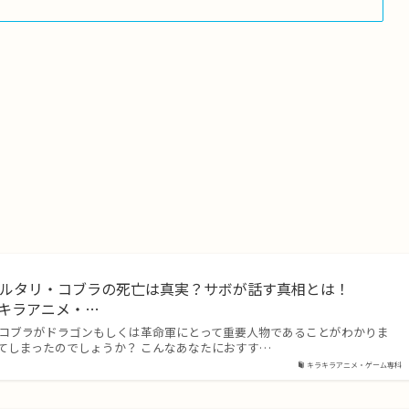
ェルタリ・コブラの死亡は真実？サボが話す真相とは！
 キラキラアニメ・…
リ・コブラがドラゴンもしくは革命軍にとって重要人物であることがわかりま
てしまったのでしょうか？ こんなあなたにおすす…
キラキラアニメ・ゲーム専科