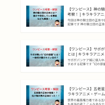
【ワンピース】神の騎
考察！ | キラキラア
今回は神の騎士団の正体や
記事です 神の騎士団の正
【ワンピース】サボが
とは | キラキラアニ
サボがパンケア城に侵入中
すめする記事です ”幻の部
【ワンピース】五老星
ラキラアニメ・ゲー
世界の最高権力者である五
も本当の姿？ こんなあなた