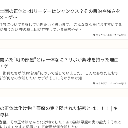
士団の正体とは!リーダーはシャンクス？その目的や強さを
ニメ・ゲ…
目的について考察していきたいと思います。 こんなあなたにおすすめする
体が知りたい 神の騎士団が存在している意味やそ…
キラキラアニメ・ゲーム専科
聞いた”幻の部屋”とは一体なに？サボが興味を持った理由
メ・ゲー…
、衛兵たちが”幻の部屋”について話していました。 こんなあなたにおす
屋”が何なのか知りたい サボがそこに向かうのか知…
キラキラアニメ・ゲーム専科
の正体は化け物？悪魔の実？隠された秘密とは！！！ | キ
ム専科
老星。その正体はなんと化け物でした！あの姿は悪魔の実の能力？それと
におすすめする記事です 五老星が何か知りたい …