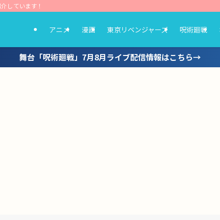
紹介しています！
アニメ
漫画
東京リベンジャーズ
呪術廻戦
舞台「呪術廻戦」7月8月ライブ配信情報はこちら→