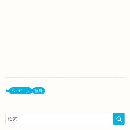
ワンピ―ス
漫画