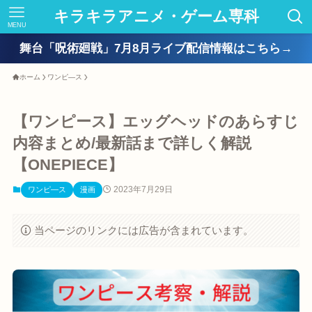
キラキラアニメ・ゲーム専科
MENU
舞台「呪術廻戦」7月8月ライブ配信情報はこちら→
ホーム
ワンピ―ス
【ワンピース】エッグヘッドのあらすじ
内容まとめ/最新話まで詳しく解説
【ONEPIECE】
2023年7月29日
ワンピ―ス
漫画
当ページのリンクには広告が含まれています。